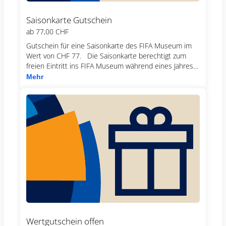
Saisonkarte Gutschein
ab
77,00 CHF
Gutschein für eine Saisonkarte des FIFA Museum im
Wert von CHF 77. Die Saisonkarte berechtigt zum
freien Eintritt ins FIFA Museum während eines Jahres
sowie zu einem Gratiseintritt für ein Kind (7–15 Jahre)
Mehr
bei jedem Besuch. Zudem erhalten Inhaber einer
gültigen Saisonkarte 10 % Rabatt im Museumsshop.
Achtung: Geschenkgutscheine für Saisonkarten
können ausschliesslich für den Kauf einer Saisonkarte
verwendet werden. Mit diesem Gutschein können
weder andere Museumseintritte noch Produkte aus
dem Museumsshop erworben werden.
Wertgutschein offen