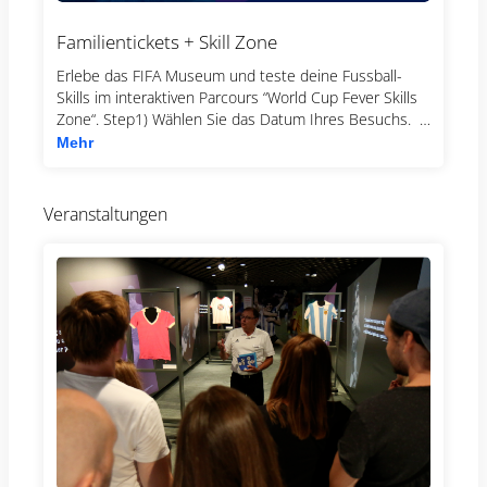
Familientickets + Skill Zone
Erlebe das FIFA Museum und teste deine Fussball-
Skills im interaktiven Parcours “World Cup Fever Skills
Zone“. Step1) Wählen Sie das Datum Ihres Besuchs.
Step 2) Wählen Sie das Zeitfenster aus, das
Mehr
ausschließlich für den Bereich SKILLS ZONE gültig ist.
Step 3) Wählen Sie den Tarif. Familientickets müssen
mindestens 4 Personen umfassen. 2 Erwachsene und
Veranstaltungen
2 Kinder (7–15 Jahre) Die Besuchszeit im Museum ist
flexibel, wir bitten Sie jedoch, möglichst zu dem von
Ihnen für die SKILLS ZONE gewählten Zeitfenster
anwesend zu sein.