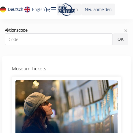
Dialog
Aktuelle
Deutsch
English
Einloggen
Neu anmelden
Sprache
FIFA
Aktionscode
Museum
OK
-
Online-
Ticketverkäufe
Museum Tickets