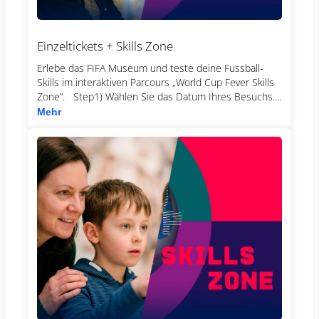
Einzeltickets + Skills Zone
Erlebe das FIFA Museum und teste deine Fussball-
Skills im interaktiven Parcours „World Cup Fever Skills
Zone“. Step1) Wählen Sie das Datum Ihres Besuchs.
Step 2) Wählen Sie das Zeitfenster aus, das
Mehr
ausschließlich für den Bereich SKILLS ZONE gültig ist.
Die Besuchszeit im Museum ist flexibel, wir bitten Sie
jedoch, möglichst zu dem von Ihnen für die SKILLS
ZONE gewählten Zeitfenster anwesend zu sein.