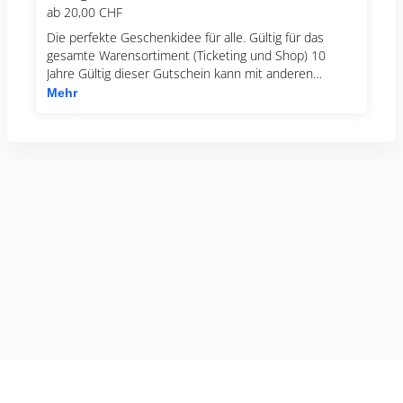
ab
20,00 CHF
Die perfekte Geschenkidee für alle. Gültig für das
gesamte Warensortiment (Ticketing und Shop) 10
Jahre Gültig dieser Gutschein kann mit anderen
Rabattcodes kombiniert werden Gutscheine werden
Mehr
Ihnen als PDF Datei elektronisch zugesandt