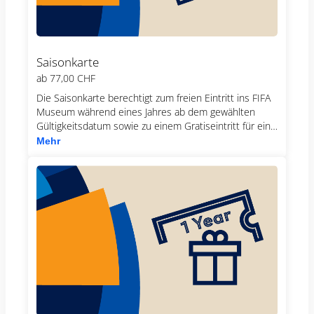
Saisonkarte
ab
77,00 CHF
Die Saisonkarte berechtigt zum freien Eintritt ins FIFA
Museum während eines Jahres ab dem gewählten
Gültigkeitsdatum sowie zu einem Gratiseintritt für ein
Kind (7–15 Jahre) bei jedem Besuch. Zudem erhalten
Mehr
Inhaber einer gültigen Saisonkarte gegen Vorweisen
der Karte 10 % Rabatt im Museumsshop. Die
Saisonkarte ist persönlich, die Registrierung ist
obligatorisch Achtung: Saisonkarten sind nicht
übertragbar.